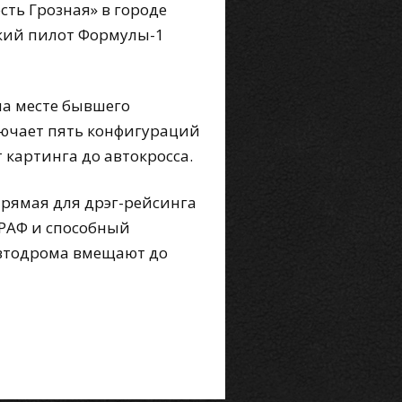
ть Грозная» в городе
ский пилот Формулы-1
на месте бывшего
лючает пять конфигураций
картинга до автокросса.
прямая для дрэг-рейсинга
 РАФ и способный
автодрома вмещают до