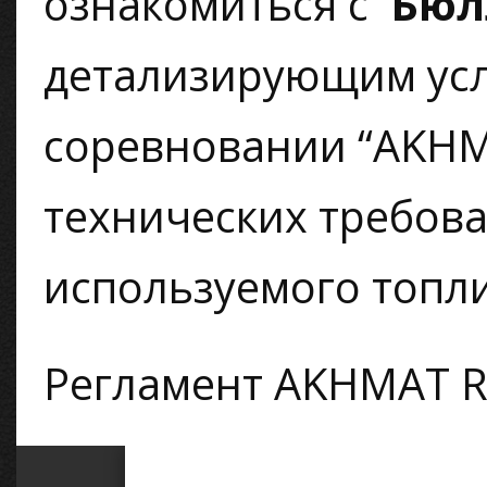
ознакомиться с
Бюл
детализирующим усл
соревновании “AKHM
технических требов
используемого топли
Регламент AKHMAT R